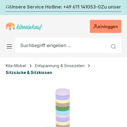
Zum Hauptinhalt springen
Unsere Service Hotline: +49 611 141053-0
Zu unserem
einloggen
Kita-Möbel
Entspannung & Snoezelen
Sitzsäcke & Sitzkissen
Bildergalerie überspringen