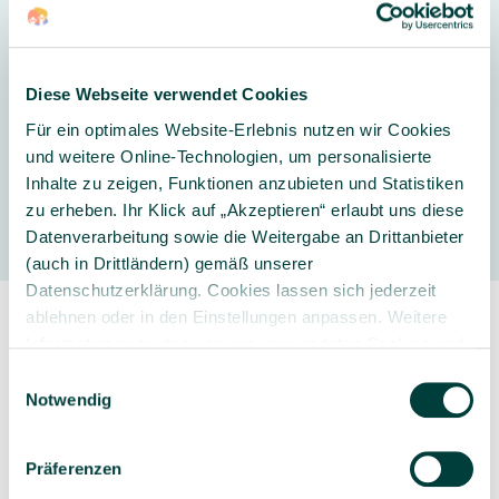
25/50
Lieferumfang:
Kitaeinkauf Sitzkissen-Set rund
Diese Webseite verwendet Cookies
Komfort, Höhe 8 cm, 12 Stück
Für ein optimales Website-Erlebnis nutzen wir Cookies
und weitere Online-Technologien, um personalisierte
Inhalte zu zeigen, Funktionen anzubieten und Statistiken
Hersteller
zu erheben. Ihr Klick auf „Akzeptieren“ erlaubt uns diese
Datenverarbeitung sowie die Weitergabe an Drittanbieter
(auch in Drittländern) gemäß unserer
Datenschutzerklärung. Cookies lassen sich jederzeit
ablehnen oder in den Einstellungen anpassen. Weitere
Informationen zu den von uns verwendeten Cookies und
Ihren Rechten als Nutzer finden Sie in unserer
Daten­
Einwilligungsauswahl
schutz­erklärung
und unserem
Impressum
.
Notwendig
Sorgfältig ausgewähltes
Kompetente und
Produktsortiment
individuelle Beratung
Präferenzen