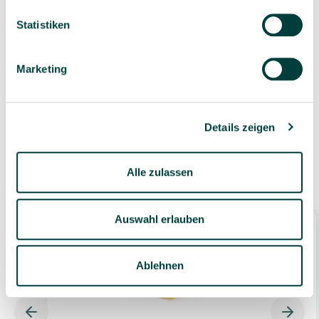
Statistiken
Geprüfte Lieferkette
1-3 Werktage Lieferzeit
Marketing
bei Versand aus dem
eigenen Lager
Details zeigen
Alle zulassen
Ähnliche Produkte
Auswahl erlauben
Bestseller
Ablehnen