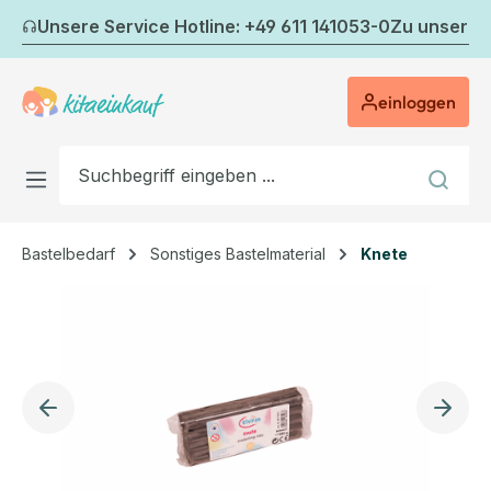
Zum Hauptinhalt springen
Unsere Service Hotline: +49 611 141053-0
Zu unserem
einloggen
Bastelbedarf
Sonstiges Bastelmaterial
Knete
Bildergalerie überspringen