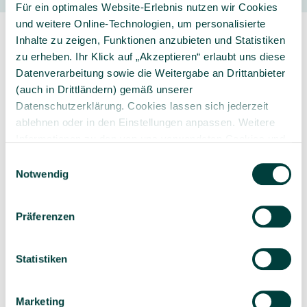
Für ein optimales Website-Erlebnis nutzen wir Cookies
und weitere Online-Technologien, um personalisierte
Inhalte zu zeigen, Funktionen anzubieten und Statistiken
zu erheben. Ihr Klick auf „Akzeptieren“ erlaubt uns diese
Datenverarbeitung sowie die Weitergabe an Drittanbieter
(auch in Drittländern) gemäß unserer
Datenschutzerklärung. Cookies lassen sich jederzeit
Sorgfältig ausgewähltes
Kompetente und
ablehnen oder in den Einstellungen anpassen. Weitere
Produktsortiment
individuelle Beratung
Informationen zu den von uns verwendeten Cookies und
Ihren Rechten als Nutzer finden Sie in unserer
Daten­
Einwilligungsauswahl
schutz­erklärung
und unserem
Impressum
.
Notwendig
Geprüfte Lieferkette
1-3 Werktage Lieferzeit
Präferenzen
bei Versand aus dem
eigenen Lager
Statistiken
Marketing