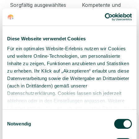
Sorgfältig ausgewähltes
Kompetente und
Produktsortiment
individuelle Beratung
Diese Webseite verwendet Cookies
Für ein optimales Website-Erlebnis nutzen wir Cookies
Geprüfte Lieferkette
1-3 Werktage Lieferzeit
und weitere Online-Technologien, um personalisierte
bei Versand aus dem
Inhalte zu zeigen, Funktionen anzubieten und Statistiken
eigenen Lager
zu erheben. Ihr Klick auf „Akzeptieren“ erlaubt uns diese
Datenverarbeitung sowie die Weitergabe an Drittanbieter
(auch in Drittländern) gemäß unserer
Datenschutzerklärung. Cookies lassen sich jederzeit
Ähnliche Produkte
ablehnen oder in den Einstellungen anpassen. Weitere
Informationen zu den von uns verwendeten Cookies und
Ihren Rechten als Nutzer finden Sie in unserer
Daten­
Einwilligungsauswahl
-7%
schutz­erklärung
und unserem
Impressum
.
Notwendig