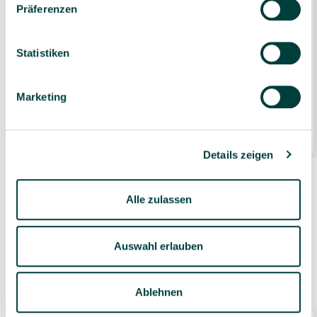
Präferenzen
Statistiken
3er Set Humanico Legespiel: Berufe, Sinne,
Emotionen, 3 x 30 Holz-Puzzleteile, ab 4
Jahre
Marketing
55,99 €*
59,97 €*
1 Stück
Details zeigen
Alle zulassen
Auswahl erlauben
Zubehör
Ablehnen