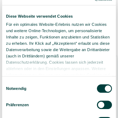
Geprüfte Lieferkette
1-3 Werktage Lieferzeit
bei Versand aus dem
eigenen Lager
Diese Webseite verwendet Cookies
Für ein optimales Website-Erlebnis nutzen wir Cookies
und weitere Online-Technologien, um personalisierte
Inhalte zu zeigen, Funktionen anzubieten und Statistiken
Ähnliche Produkte
zu erheben. Ihr Klick auf „Akzeptieren“ erlaubt uns diese
Datenverarbeitung sowie die Weitergabe an Drittanbieter
(auch in Drittländern) gemäß unserer
Datenschutzerklärung. Cookies lassen sich jederzeit
ablehnen oder in den Einstellungen anpassen. Weitere
Informationen zu den von uns verwendeten Cookies und
Ihren Rechten als Nutzer finden Sie in unserer
Daten­
Einwilligungsauswahl
schutz­erklärung
und unserem
Impressum
.
Notwendig
ECKLA Zerlegbarer Bollerwagen mit
Präferenzen
Vorderachslenkung, 120 cm