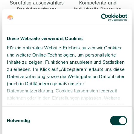
Sorgfältig ausgewähltes
Kompetente und
Produktsortiment
individuelle Beratung
Diese Webseite verwendet Cookies
Geprüfte Lieferkette
1-3 Werktage Lieferzeit
Für ein optimales Website-Erlebnis nutzen wir Cookies
bei Versand aus dem
und weitere Online-Technologien, um personalisierte
eigenen Lager
Inhalte zu zeigen, Funktionen anzubieten und Statistiken
zu erheben. Ihr Klick auf „Akzeptieren“ erlaubt uns diese
Datenverarbeitung sowie die Weitergabe an Drittanbieter
(auch in Drittländern) gemäß unserer
Datenschutzerklärung. Cookies lassen sich jederzeit
Ähnliche Produkte
ablehnen oder in den Einstellungen anpassen. Weitere
Informationen zu den von uns verwendeten Cookies und
Ihren Rechten als Nutzer finden Sie in unserer
Daten­
Einwilligungsauswahl
schutz­erklärung
und unserem
Impressum
.
Notwendig