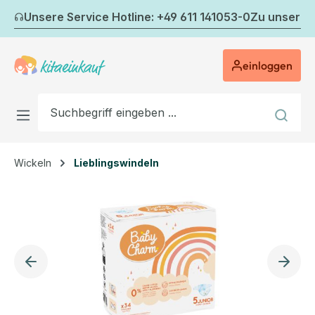
Zum Hauptinhalt springen
Unsere Service Hotline: +49 611 141053-0
Zu unserem
einloggen
Wickeln
Lieblingswindeln
Bildergalerie überspringen