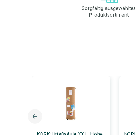
Sorgfältig ausgewählte
Produktsortiment
KORK-Litfaßsäule XXL, Höhe
KORK