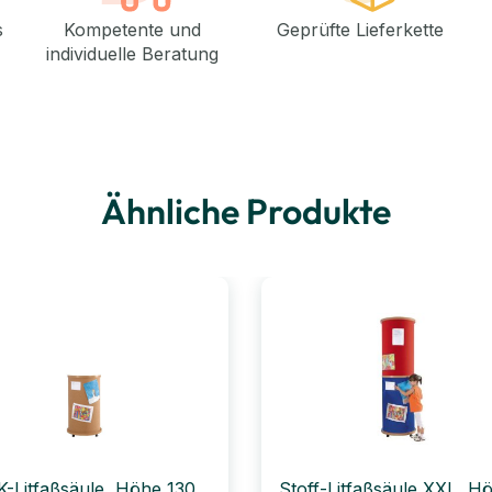
s
Kompetente und
Geprüfte Lieferkette
individuelle Beratung
Ähnliche Produkte
-Litfaßsäule, Höhe 130
Stoff-Litfaßsäule XXL, H