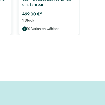
cm, fahrbar
Whitebo
220 cm,
499,00 €*
1 Stück
915,00
10 Varianten wählbar
1 Stück