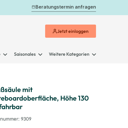
Beratungstermin anfragen
Jetzt
einloggen
e
Saisonales
Weitere Kategorien
aßsäule mit
eboardoberfläche, Höhe 130
fahrbar
elnummer:
9309