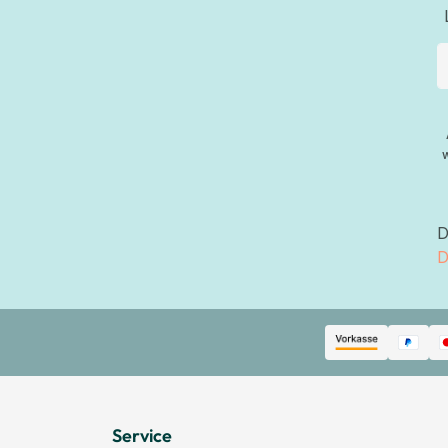
D
D
Service