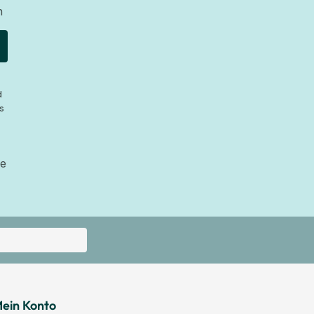
n
d
s
ie
ein Konto