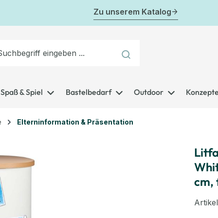
Zu unserem Katalog
Spaß & Spiel
Bastelbedarf
Outdoor
Konzept
e
Elterninformation & Präsentation
Litf
Whit
cm, 
Artik