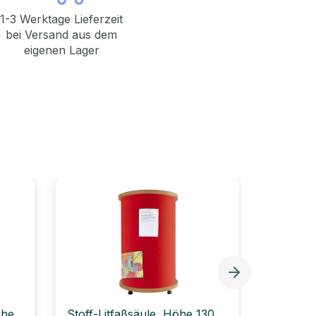
1-3 Werktage Lieferzeit
bei Versand aus dem
eigenen Lager
öhe
Stoff-Litfaßsäule, Höhe 130
Litfaßsä