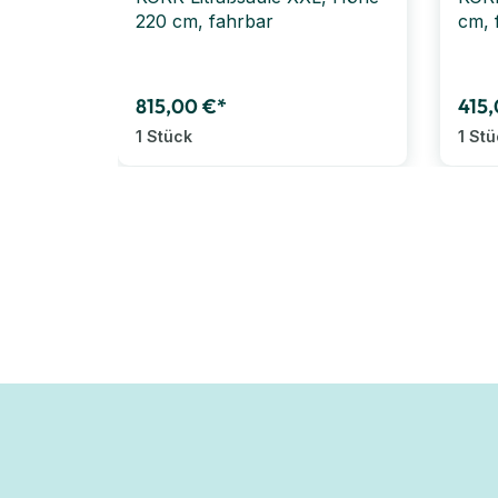
220 cm, fahrbar
cm, 
815,00 €*
415
1 Stück
1 St