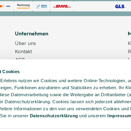
Unternehmen
M
Über uns
K
Kontakt
R
AGB
L
Datenschutz
W
t Cookies
Datenschutzeinstellungen
K
-Erlebnis nutzen wir Cookies und weitere Online-Technologien, 
Impressum
N
 zeigen, Funktionen anzubieten und Statistiken zu erheben. Ihr Kli
Karriere
K
diese Datenverarbeitung sowie die Weitergabe an Drittanbieter (
Veranstaltungstermine
er Datenschutzerklärung. Cookies lassen sich jederzeit ablehnen
Lieferkette
eitere Informationen zu den von uns verwendeten Cookies und 
 Sie in unserer
Daten­schutz­erklärung
und unserem
Impressu