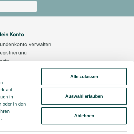
ein Konto
undenkonto verwalten
egistrierung
ogin
arenkorb
Alle zulassen
asse
um
ewsletter
ck auf
undenkonto aktivieren
Auswahl erlauben
auch in
 oder in den
Ihren
Ablehnen
m
.