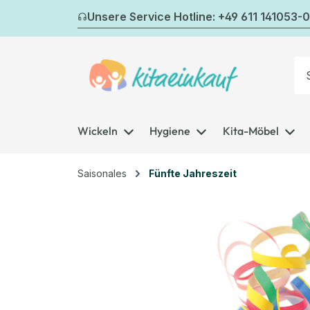
m Hauptinhalt springen
Zur Suche springen
Zur Hauptnavigation springen
Unsere Service Hotline: +49 611 141053-0
Wickeln
Hygiene
Kita-Möbel
Saisonales
Fünfte Jahreszeit
Bildergalerie überspringen