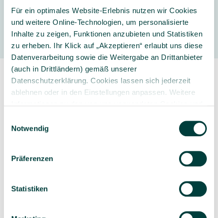
Für ein optimales Website-Erlebnis nutzen wir Cookies
Hersteller
und weitere Online-Technologien, um personalisierte
Inhalte zu zeigen, Funktionen anzubieten und Statistiken
zu erheben. Ihr Klick auf „Akzeptieren“ erlaubt uns diese
Datenverarbeitung sowie die Weitergabe an Drittanbieter
(auch in Drittländern) gemäß unserer
Datenschutzerklärung. Cookies lassen sich jederzeit
ablehnen oder in den Einstellungen anpassen. Weitere
Informationen zu den von uns verwendeten Cookies und
Ihren Rechten als Nutzer finden Sie in unserer
Daten­
Einwilligungsauswahl
Sorgfältig ausgewähltes
Kompetente und
schutz­erklärung
und unserem
Impressum
.
Notwendig
Produktsortiment
individuelle Beratung
Präferenzen
Statistiken
Geprüfte Lieferkette
1-3 Werktage Lieferzeit
bei Versand aus dem