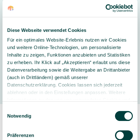
ISBN: 9783834645210
Diese Webseite verwendet Cookies
Weitere Informationen
Für ein optimales Website-Erlebnis nutzen wir Cookies
und weitere Online-Technologien, um personalisierte
Thema:
Körper, Gesundheit & Hygiene
Inhalte zu zeigen, Funktionen anzubieten und Statistiken
zu erheben. Ihr Klick auf „Akzeptieren“ erlaubt uns diese
Datenverarbeitung sowie die Weitergabe an Drittanbieter
(auch in Drittländern) gemäß unserer
Hersteller
Datenschutzerklärung. Cookies lassen sich jederzeit
ablehnen oder in den Einstellungen anpassen. Weitere
Informationen zu den von uns verwendeten Cookies und
Ihren Rechten als Nutzer finden Sie in unserer
Daten­
Einwilligungsauswahl
schutz­erklärung
und unserem
Impressum
.
Notwendig
Präferenzen