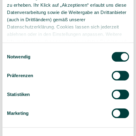
zu erheben. Ihr Klick auf „Akzeptieren“ erlaubt uns diese
Datenverarbeitung sowie die Weitergabe an Drittanbieter
(auch in Drittländern) gemäß unserer
Datenschutzerklärung. Cookies lassen sich jederzeit
Sorgfältig ausgewähltes
Kompetente und
ablehnen oder in den Einstellungen anpassen. Weitere
Produktsortiment
individuelle Beratung
Informationen zu den von uns verwendeten Cookies und
Ihren Rechten als Nutzer finden Sie in unserer
Daten­
Einwilligungsauswahl
schutz­erklärung
und unserem
Impressum
.
Notwendig
Präferenzen
Geprüfte Lieferkette
1-3 Werktage Lieferzeit
bei Versand aus dem
eigenen Lager
Statistiken
Marketing
Ähnliche Artikel