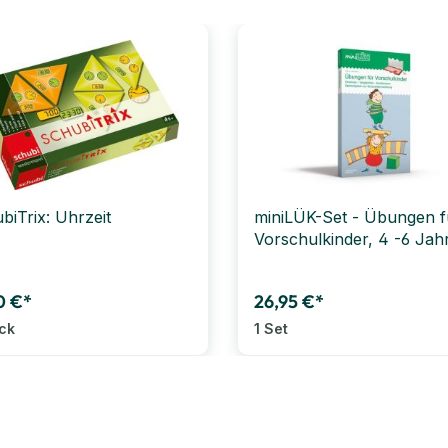
biTrix: Uhrzeit
miniLÜK-Set - Übungen f
Vorschulkinder, 4 -6 Jah
0 €*
26,95 €*
ück
1 Set