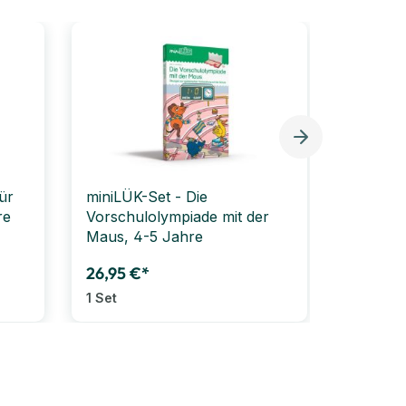
ür
miniLÜK-Set - Die
miniLÜK
re
Vorschulolympiade mit der
Lesen l
Maus, 4-5 Jahre
5-7 Jah
26,95 €*
26,95 €
1 Set
1 Set