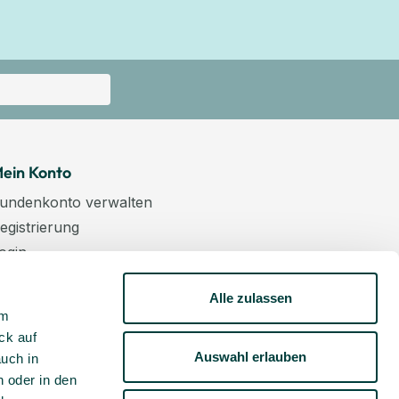
ein Konto
undenkonto verwalten
egistrierung
ogin
arenkorb
Alle zulassen
asse
um
ewsletter
ck auf
undenkonto aktivieren
Auswahl erlauben
auch in
 oder in den