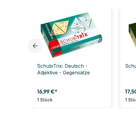
SchubiTrix: Deutsch -
Schu
Adjektive - Gegensätze
16,99 €*
17,5
1 Stück
1 St