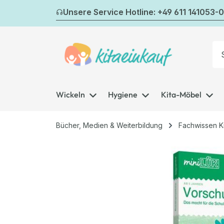
m Hauptinhalt springen
Zur Suche springen
Zur Hauptnavigation springen
Unsere Service Hotline: +49 611 141053-0
Wickeln
Hygiene
Kita-Möbel
Bücher, Medien & Weiterbildung
Fachwissen K
Bildergalerie überspringen