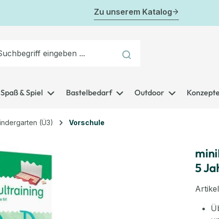
Zu unserem Katalog
Spaß & Spiel
Bastelbedarf
Outdoor
Konzept
indergarten (Ü3)
Vorschule
mini
5 Ja
Artik
Üb