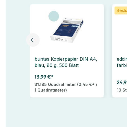
Bests
buntes Kopierpapier DIN A4,
eddi
blau, 80 g, 500 Blatt
farbi
13,99 €*
24,9
31.185 Quadratmeter
(0,45 €* /
1 Quadratmeter)
10 S