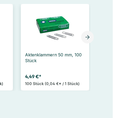
Aktenklammern 50 mm, 100
STABILO
Stück
mm Brei
4,49 €*
4,99 €*
k)
100 Stück
(0,04 €* / 1 Stück)
4 Stück