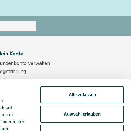
ein Konto
undenkonto verwalten
egistrierung
ogin
arenkorb
Alle zulassen
asse
um
ewsletter
ck auf
undenkonto aktivieren
Auswahl erlauben
auch in
 oder in den
Ihren