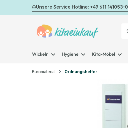
m Hauptinhalt springen
Zur Suche springen
Zur Hauptnavigation springen
Unsere Service Hotline: +49 611 141053-0
Wickeln
Hygiene
Kita-Möbel
Büromaterial
Ordnungshelfer
Bildergalerie überspringen