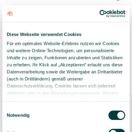
Diese Webseite verwendet Cookies
Geprüfte Lieferkette
1-3 Werktage Lieferzeit
bei Versand aus dem
Für ein optimales Website-Erlebnis nutzen wir Cookies
eigenen Lager
und weitere Online-Technologien, um personalisierte
Inhalte zu zeigen, Funktionen anzubieten und Statistiken
zu erheben. Ihr Klick auf „Akzeptieren“ erlaubt uns diese
Datenverarbeitung sowie die Weitergabe an Drittanbieter
(auch in Drittländern) gemäß unserer
Ähnliche Produkte
Datenschutzerklärung. Cookies lassen sich jederzeit
ablehnen oder in den Einstellungen anpassen. Weitere
Informationen zu den von uns verwendeten Cookies und
Bestseller
Ihren Rechten als Nutzer finden Sie in unserer
Daten­
Einwilligungsauswahl
schutz­erklärung
und unserem
Impressum
.
Notwendig