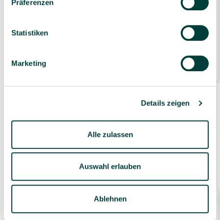
Präferenzen
Mobiler Getränkewagen Ahorn honig
Statistiken
725,00 €*
Marketing
1 Stück
Details zeigen
Alle zulassen
Zubehör
Auswahl erlauben
Ablehnen