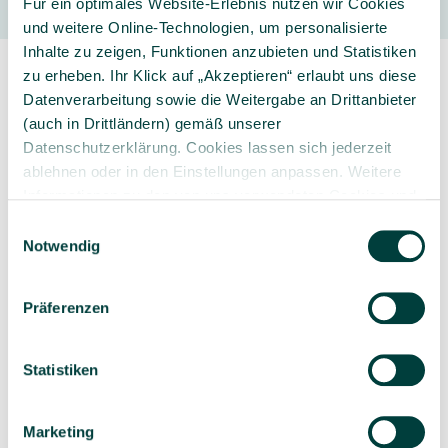
Für ein optimales Website-Erlebnis nutzen wir Cookies
und weitere Online-Technologien, um personalisierte
Inhalte zu zeigen, Funktionen anzubieten und Statistiken
zu erheben. Ihr Klick auf „Akzeptieren“ erlaubt uns diese
Datenverarbeitung sowie die Weitergabe an Drittanbieter
(auch in Drittländern) gemäß unserer
Datenschutzerklärung. Cookies lassen sich jederzeit
ablehnen oder in den Einstellungen anpassen. Weitere
Sorgfältig ausgewähltes
Kompetente und
Informationen zu den von uns verwendeten Cookies und
Produktsortiment
individuelle Beratung
Ihren Rechten als Nutzer finden Sie in unserer
Daten­
Einwilligungsauswahl
schutz­erklärung
und unserem
Impressum
.
Notwendig
Präferenzen
Geprüfte Lieferkette
1-3 Werktage Lieferzeit
bei Versand aus dem
Statistiken
eigenen Lager
Marketing