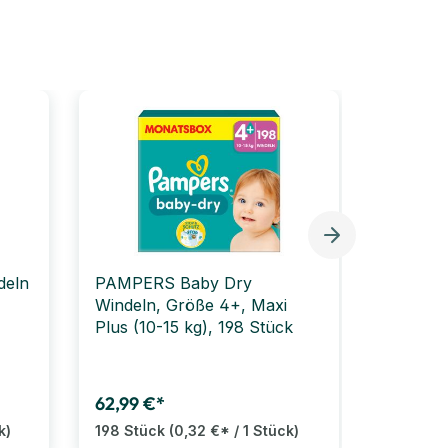
Bestselle
deln
PAMPERS Baby Dry
PAMPER
Windeln, Größe 4+, Maxi
Windeln,
Plus (10-15 kg), 198 Stück
16 kg), 
62,99 €*
57,99 €
k)
198 Stück
(0,32 €* / 1 Stück)
174 Stü