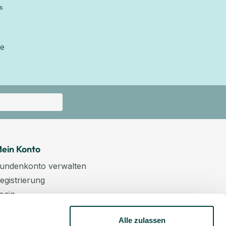
s
ie
ein Konto
undenkonto verwalten
egistrierung
ogin
arenkorb
Alle zulassen
asse