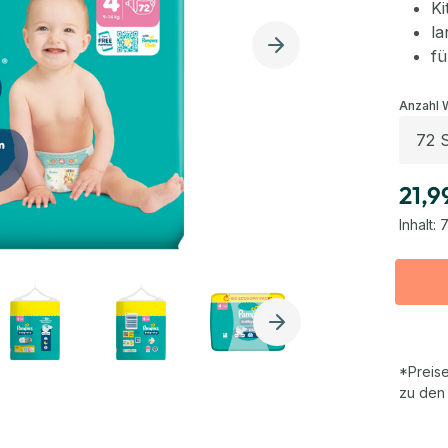
K
la
fü
Anzahl 
21,9
Inhalt:
7
*Preise
zu den