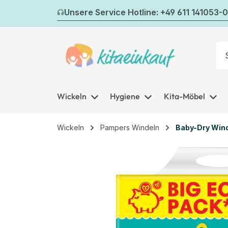
m Hauptinhalt springen
Zur Suche springen
Zur Hauptnavigation springen
Unsere Service Hotline: +49 611 141053-0
Wickeln
Hygiene
Kita-Möbel
Wickeln
Pampers Windeln
Baby-Dry Win
Bildergalerie überspringen