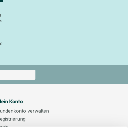
d
s
ie
ein Konto
undenkonto verwalten
egistrierung
ogin