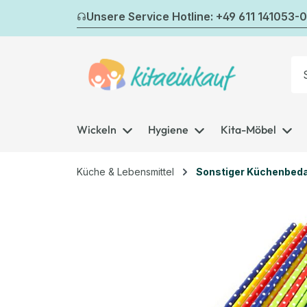
m Hauptinhalt springen
Zur Suche springen
Zur Hauptnavigation springen
Unsere Service Hotline: +49 611 141053-0
Wickeln
Hygiene
Kita-Möbel
Küche & Lebensmittel
Sonstiger Küchenbeda
Bildergalerie überspringen