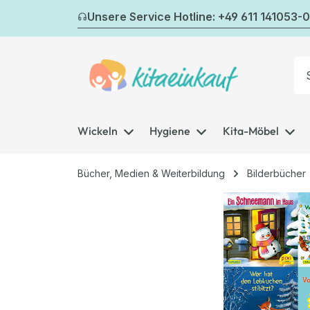
m Hauptinhalt springen
Zur Suche springen
Zur Hauptnavigation springen
Unsere Service Hotline: +49 611 141053-0
Wickeln
Hygiene
Kita-Möbel
Bücher, Medien & Weiterbildung
Bilderbücher
Bildergalerie überspringen