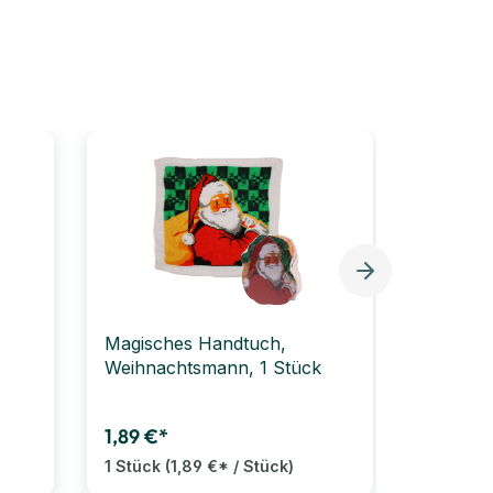
Magisches Handtuch,
Bleistif
Weihnachtsmann, 1 Stück
Weihnac
1,89 €*
3,99 €*
1 Stück
(1,89 €* / Stück)
5 Stück