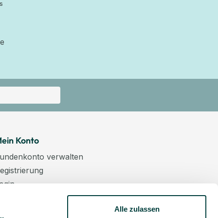
s
ie
ein Konto
undenkonto verwalten
egistrierung
ogin
arenkorb
Alle zulassen
asse