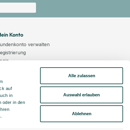
ein Konto
undenkonto verwalten
egistrierung
ogin
arenkorb
Alle zulassen
asse
um
ewsletter
ck auf
undenkonto aktivieren
Auswahl erlauben
auch in
 oder in den
Ihren
Ablehnen
m
.