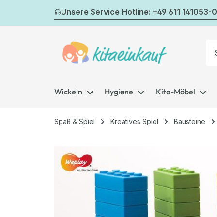
m Hauptinhalt springen
Zur Suche springen
Zur Hauptnavigation springen
Unsere Service Hotline: +49 611 141053-0
Wickeln
Hygiene
Kita-Möbel
Spaß & Spiel
Kreatives Spiel
Bausteine
Bildergalerie überspringen