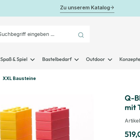
Zu unserem Katalog
Spaß & Spiel
Bastelbedarf
Outdoor
Konzept
XXL Bausteine
Q-Bl
mit 
Artik
519,