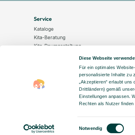
Service
Kataloge
Kita-Beratung
Kita-Raumgestaltung
Zahlungsarten
Diese Webseite verwende
Versand
Für ein optimales Website
Hygenieplan
personalisierte Inhalte zu
Windelpauschale
„Akzeptieren“ erlaubt uns 
Kindertagespflege
Drittländern) gemäß unser
Hinweise zur Batterieentsorgung
Einstellungen anpassen. W
Rechten als Nutzer finden
Entsorgung von Elektro-Altgeräten
Einwilligungsauswahl
Notwendig
© Copyright 2026 Lieblingsshop GmbH | Alle Rechte vor