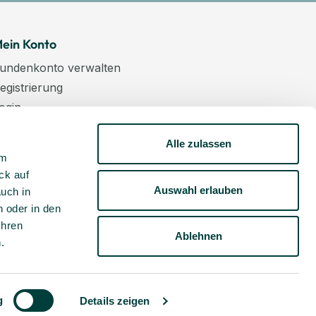
ein Konto
undenkonto verwalten
egistrierung
ogin
arenkorb
Alle zulassen
asse
um
ewsletter
ck auf
undenkonto aktivieren
Auswahl erlauben
auch in
 oder in den
Ihren
Ablehnen
m
.
g
Details zeigen
St, zzgl.
Versandkosten
, sofern nicht anders angegeben.