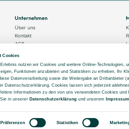
Unternehmen
M
Über uns
K
Kontakt
R
AGB
L
Datenschutz
W
t Cookies
Datenschutzeinstellungen
K
-Erlebnis nutzen wir Cookies und weitere Online-Technologien, 
Impressum
N
 zeigen, Funktionen anzubieten und Statistiken zu erheben. Ihr Kli
Karriere
K
diese Datenverarbeitung sowie die Weitergabe an Drittanbieter (
Veranstaltungstermine
er Datenschutzerklärung. Cookies lassen sich jederzeit ablehnen
Lieferkette
eitere Informationen zu den von uns verwendeten Cookies und 
 Sie in unserer
Daten­schutz­erklärung
und unserem
Impressu
Präferenzen
Statistiken
Marketin
behalten.
* Alle angegebenen Preise sind inkl. Mw