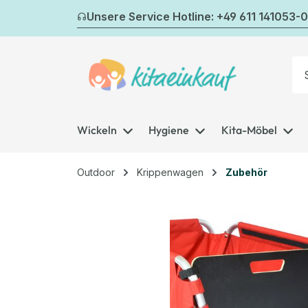
m Hauptinhalt springen
Zur Suche springen
Zur Hauptnavigation springen
Unsere Service Hotline: +49 611 141053-0
Wickeln
Hygiene
Kita-Möbel
Outdoor
Krippenwagen
Zubehör
Bildergalerie überspringen