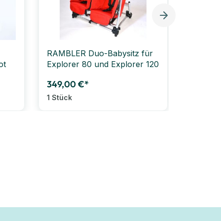
RAMBLER Duo-Babysitz für
RAMBLER
ot
Explorer 80 und Explorer 120
Krippe
349,00 €*
25,99 €
1 Stück
1 Stück