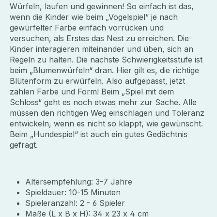
Würfeln, laufen und gewinnen! So einfach ist das,
wenn die Kinder wie beim „Vogelspiel“ je nach
gewürfelter Farbe einfach vorrücken und
versuchen, als Erstes das Nest zu erreichen. Die
Kinder interagieren miteinander und üben, sich an
Regeln zu halten. Die nächste Schwierigkeitsstufe ist
beim „Blumenwürfeln“ dran. Hier gilt es, die richtige
Blütenform zu erwürfeln. Also aufgepasst, jetzt
zählen Farbe und Form! Beim „Spiel mit dem
Schloss“ geht es noch etwas mehr zur Sache. Alle
müssen den richtigen Weg einschlagen und Toleranz
entwickeln, wenn es nicht so klappt, wie gewünscht.
Beim „Hundespiel“ ist auch ein gutes Gedächtnis
gefragt.
Altersempfehlung: 3-7 Jahre
Spieldauer: 10-15 Minuten
Spieleranzahl: 2 - 6 Spieler
Maße (L x B x H): 34 x 23 x 4 cm