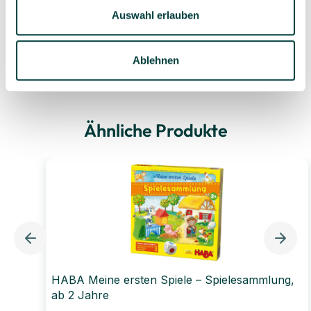
Auswahl erlauben
Geprüfte Lieferkette
1-3 Werktage Lieferzeit
bei Versand aus dem
eigenen Lager
Ablehnen
Ähnliche Produkte
HABA Meine ersten Spiele – Spielesammlung,
ab 2 Jahre