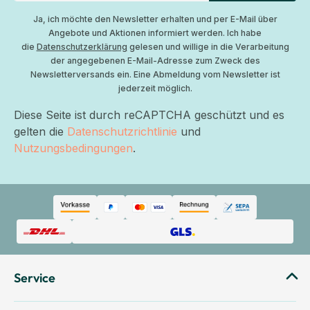
Ja, ich möchte den Newsletter erhalten und per E-Mail über
Angebote und Aktionen informiert werden. Ich habe
die
Datenschutzerklärung
gelesen und willige in die Verarbeitung
der angegebenen E-Mail-Adresse zum Zweck des
Newsletterversands ein. Eine Abmeldung vom Newsletter ist
jederzeit möglich.
Diese Seite ist durch reCAPTCHA geschützt und es
gelten die
Datenschutzrichtlinie
und
Nutzungsbedingungen
.
Service