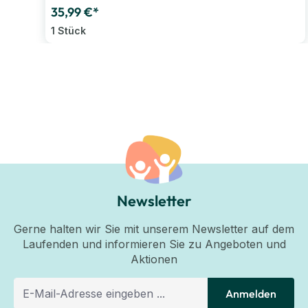
35,99 €*
1 Stück
Newsletter
Gerne halten wir Sie mit unserem Newsletter auf dem
Laufenden und informieren Sie zu Angeboten und
Aktionen
Anmelden