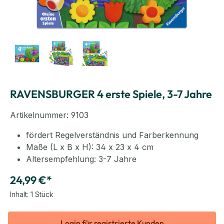
RAVENSBURGER 4 erste Spiele, 3-7 Jahre
Artikelnummer:
9103
fördert Regelverständnis und Farberkennung
Maße (L x B x H): 34 x 23 x 4 cm
Altersempfehlung: 3-7 Jahre
24,99 €*
Inhalt:
1 Stück
Login für registrierte Kunden