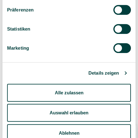
Präferenzen
Sorgfältig ausgewähltes
Kompetente und
Produktsortiment
individuelle Beratung
Statistiken
Marketing
Geprüfte Lieferkette
1-3 Werktage Lieferzeit
bei Versand aus dem
Details zeigen
eigenen Lager
Alle zulassen
Ähnliche Produkte
Auswahl erlauben
Ablehnen