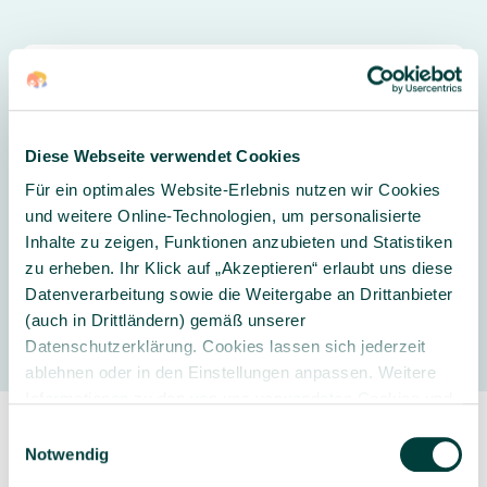
Weitere Informationen
Altersempfehlung Krippe:
ab 2 Jahre
Diese Webseite verwendet Cookies
Hinweise zur Entsorgung von Elektro-
Für ein optimales Website-Erlebnis nutzen wir Cookies
Altgeräten
und weitere Online-Technologien, um personalisierte
Inhalte zu zeigen, Funktionen anzubieten und Statistiken
zu erheben. Ihr Klick auf „Akzeptieren“ erlaubt uns diese
Datenverarbeitung sowie die Weitergabe an Drittanbieter
Hersteller
(auch in Drittländern) gemäß unserer
Datenschutzerklärung. Cookies lassen sich jederzeit
ablehnen oder in den Einstellungen anpassen. Weitere
Informationen zu den von uns verwendeten Cookies und
Ihren Rechten als Nutzer finden Sie in unserer
Daten­
Einwilligungsauswahl
schutz­erklärung
und unserem
Impressum
.
Notwendig