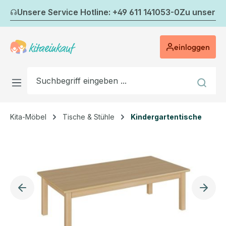
Zum Hauptinhalt springen
Unsere Service Hotline: +49 611 141053-0
Zu unserem
einloggen
Kita-Möbel
Tische & Stühle
Kindergartentische
Bildergalerie überspringen