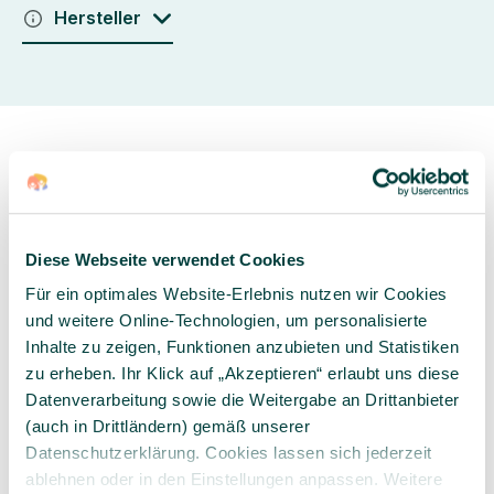
Hersteller
Diese Webseite verwendet Cookies
Sorgfältig ausgewähltes
Kompetente und
Produktsortiment
individuelle Beratung
Für ein optimales Website-Erlebnis nutzen wir Cookies
und weitere Online-Technologien, um personalisierte
Inhalte zu zeigen, Funktionen anzubieten und Statistiken
zu erheben. Ihr Klick auf „Akzeptieren“ erlaubt uns diese
Datenverarbeitung sowie die Weitergabe an Drittanbieter
Geprüfte Lieferkette
1-3 Werktage Lieferzeit
(auch in Drittländern) gemäß unserer
bei Versand aus dem
Datenschutzerklärung. Cookies lassen sich jederzeit
eigenen Lager
ablehnen oder in den Einstellungen anpassen. Weitere