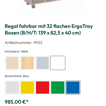
Regal fahrbar mit 32 flachen ErgoTray
Boxen (B/H/T: 139 x 82,5 x 40 cm)
Artikelnummer:
9933
Holzdekor:
Weiß
Birke
Buche hell
Grau
Weiß
Boxenfarbe:
Blau
Transparent
Gelb
Rot
Grün
Blau
985,00 €*