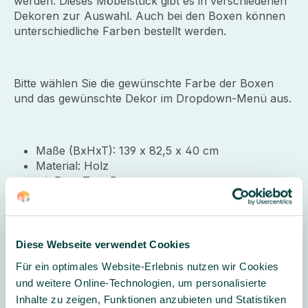
werden. Dieses Möbelstück gibt es in verschiedenen
Dekoren zur Auswahl. Auch bei den Boxen können
unterschiedliche Farben bestellt werden.
Bitte wählen Sie die gewünschte Farbe der Boxen
und das gewünschte Dekor im Dropdown-Menü aus.
Maße (BxHxT): 139 x 82,5 x 40 cm
Material: Holz
mit Ergo Tray Boxen
Farben: blau, grün, rot, gelb, transparent
8 mm Sichtrückwand
Korpus und Böden 19 mm E1-Spanplatte
melaminharzbeschichtet
Diese Webseite verwendet Cookies
auf Rollen
Für ein optimales Website-Erlebnis nutzen wir Cookies
und weitere Online-Technologien, um personalisierte
Inhalte zu zeigen, Funktionen anzubieten und Statistiken