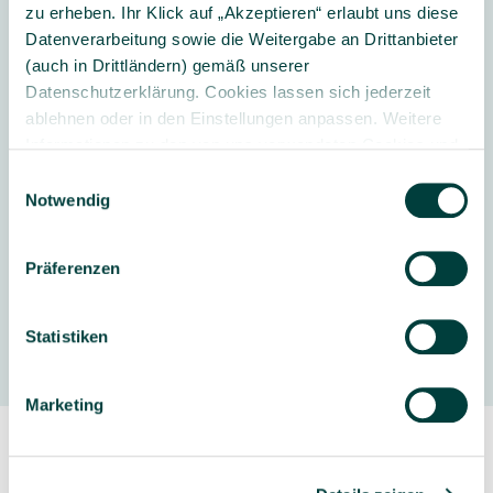
Lieferumfang
: 1 Schrank mit 32 flachen Boxen inkl.
zu erheben. Ihr Klick auf „Akzeptieren“ erlaubt uns diese
Montageanleitung
Datenverarbeitung sowie die Weitergabe an Drittanbieter
(auch in Drittländern) gemäß unserer
Datenschutzerklärung. Cookies lassen sich jederzeit
ablehnen oder in den Einstellungen anpassen. Weitere
Weitere Informationen
Informationen zu den von uns verwendeten Cookies und
Ihren Rechten als Nutzer finden Sie in unserer
Daten­
Einwilligungsauswahl
Lieferung & Montage:
Lieferung bis
schutz­erklärung
und unserem
Impressum
.
Notwendig
Verwendungsstelle & Montage
Präferenzen
Hersteller
Statistiken
Marketing