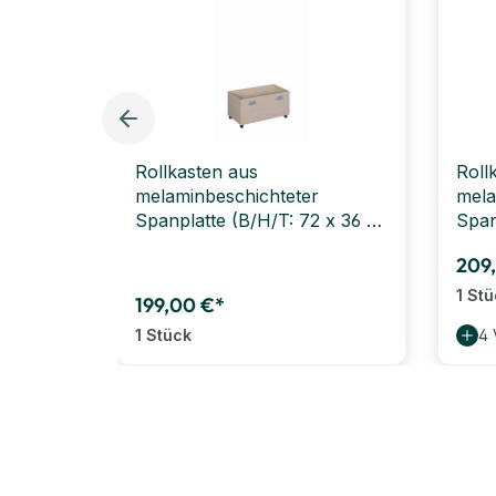
Rollkasten aus
Roll
melaminbeschichteter
mela
Spanplatte (B/H/T: 72 x 36 x
Span
38 cm)
38 c
209
1 St
199,00 €*
1 Stück
4 