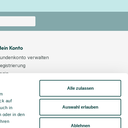
ein Konto
undenkonto verwalten
egistrierung
ogin
arenkorb
Alle zulassen
asse
um
ewsletter
ck auf
undenkonto aktivieren
Auswahl erlauben
auch in
 oder in den
Ihren
Ablehnen