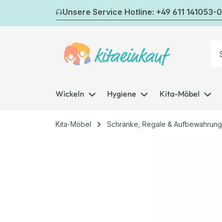
m Hauptinhalt springen
Zur Suche springen
Zur Hauptnavigation springen
Unsere Service Hotline: +49 611 141053-0
Wickeln
Hygiene
Kita-Möbel
Kita-Möbel
Schränke, Regale & Aufbewahrung
Bildergalerie überspringen