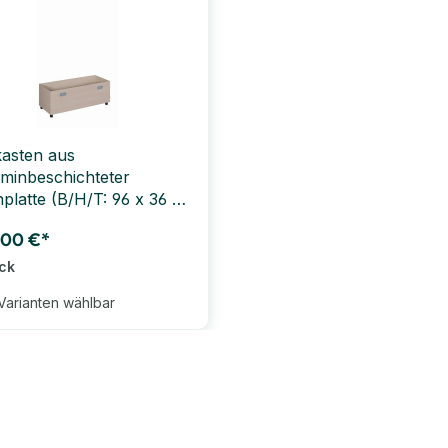
kasten aus
minbeschichteter
platte (B/H/T: 96 x 36 x
m)
,00 €*
ück
Varianten wählbar