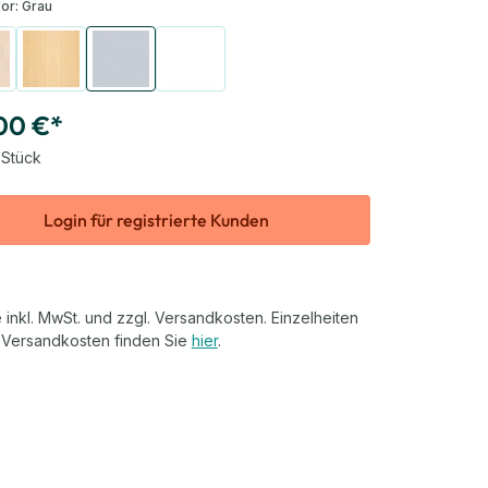
or:
Grau
rke
Buche hell
Grau
Weiß
00 €*
 Stück
Login für registrierte Kunden
 inkl. MwSt. und zzgl. Versandkosten. Einzelheiten
 Versandkosten finden Sie
hier
.