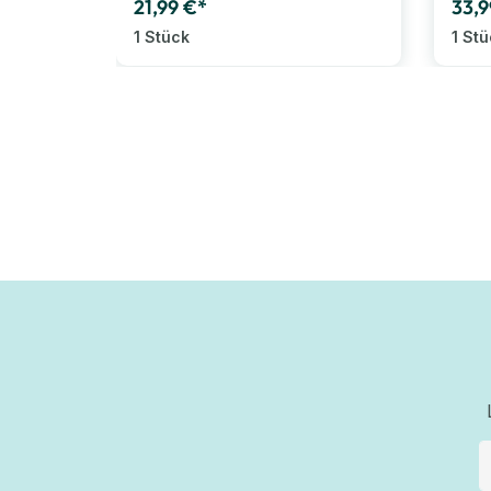
21,99 €*
33,9
1 Stück
1 St