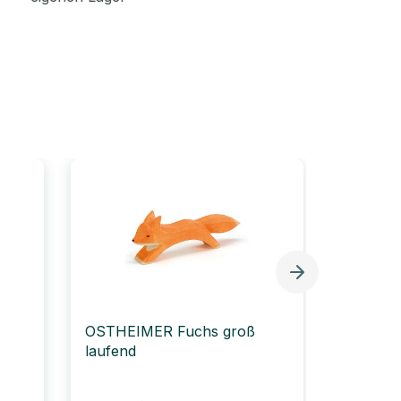
Bestselle
OSTHEIMER Fuchs groß
Sandtie
laufend
Bemalen