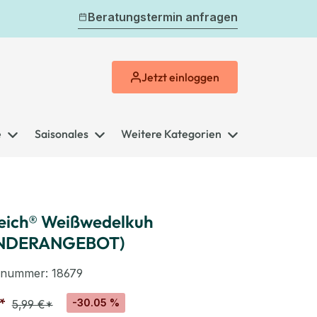
Beratungstermin anfragen
Jetzt
einloggen
e
Saisonales
Weitere Kategorien
eich® Weißwedelkuh
NDERANGEBOT)
elnummer:
18679
*
-30.05 %
5,99 €*