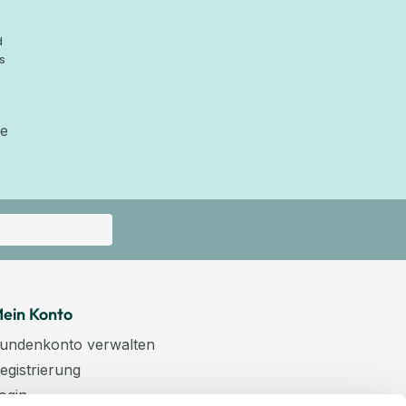
d
s
ie
ein Konto
undenkonto verwalten
egistrierung
ogin