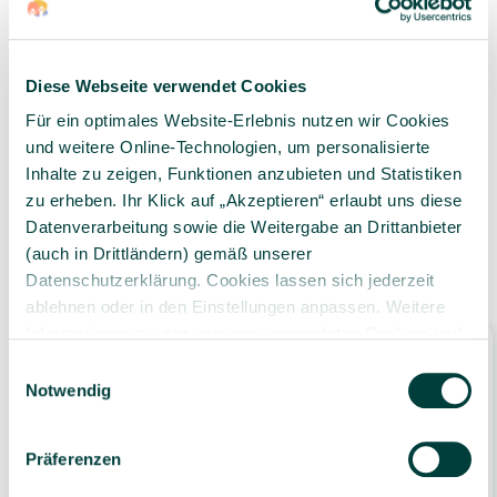
Diese Webseite verwendet Cookies
Geprüfte Lieferkette
1-3 Werktage Lieferzeit
Für ein optimales Website-Erlebnis nutzen wir Cookies
bei Versand aus dem
und weitere Online-Technologien, um personalisierte
eigenen Lager
Inhalte zu zeigen, Funktionen anzubieten und Statistiken
zu erheben. Ihr Klick auf „Akzeptieren“ erlaubt uns diese
Datenverarbeitung sowie die Weitergabe an Drittanbieter
(auch in Drittländern) gemäß unserer
Ähnliche Produkte
Datenschutzerklärung. Cookies lassen sich jederzeit
ablehnen oder in den Einstellungen anpassen. Weitere
Informationen zu den von uns verwendeten Cookies und
Bestseller
Ihren Rechten als Nutzer finden Sie in unserer
Daten­
Einwilligungsauswahl
schutz­erklärung
und unserem
Impressum
.
Notwendig
Präferenzen