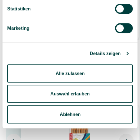
Handspülmittel Spülfix (Reinex), 1l
Statistiken
2,09 €*
Marketing
1 Liter
(2,09 €* / Liter)
Details zeigen
Alle zulassen
Zubehör
Auswahl erlauben
Ablehnen