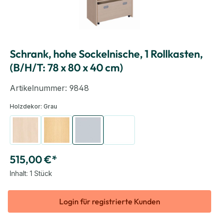
Schrank, hohe Sockelnische, 1 Rollkasten,
(B/H/T: 78 x 80 x 40 cm)
Artikelnummer:
9848
Holzdekor:
Grau
Birke
Buche hell
Grau
Weiß
515,00 €*
Inhalt:
1 Stück
Login für registrierte Kunden