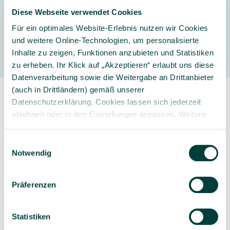
Diese Webseite verwendet Cookies
Für ein optimales Website-Erlebnis nutzen wir Cookies
Hersteller
und weitere Online-Technologien, um personalisierte
Inhalte zu zeigen, Funktionen anzubieten und Statistiken
zu erheben. Ihr Klick auf „Akzeptieren“ erlaubt uns diese
Datenverarbeitung sowie die Weitergabe an Drittanbieter
(auch in Drittländern) gemäß unserer
Datenschutzerklärung. Cookies lassen sich jederzeit
ablehnen oder in den Einstellungen anpassen. Weitere
Informationen zu den von uns verwendeten Cookies und
Ihren Rechten als Nutzer finden Sie in unserer
Daten­
Einwilligungsauswahl
Sorgfältig ausgewähltes
Kompetente und
schutz­erklärung
und unserem
Impressum
.
Notwendig
Produktsortiment
individuelle Beratung
Präferenzen
Statistiken
Geprüfte Lieferkette
1-3 Werktage Lieferzeit