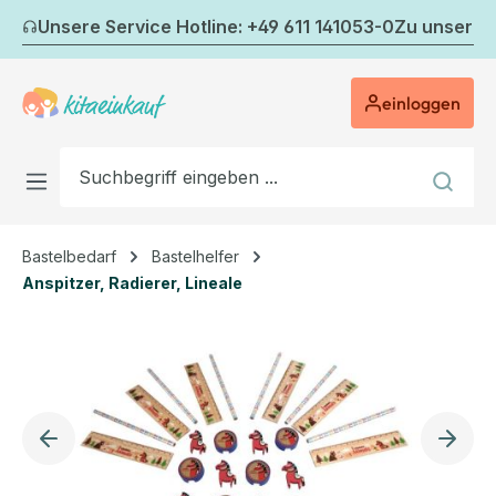
Zum Hauptinhalt springen
Unsere Service Hotline: +49 611 141053-0
Zu unserem
einloggen
Bastelbedarf
Bastelhelfer
Anspitzer, Radierer, Lineale
Bildergalerie überspringen