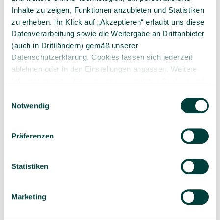
Inhalte zu zeigen, Funktionen anzubieten und Statistiken
zu erheben. Ihr Klick auf „Akzeptieren“ erlaubt uns diese
Datenverarbeitung sowie die Weitergabe an Drittanbieter
(auch in Drittländern) gemäß unserer
Datenschutzerklärung. Cookies lassen sich jederzeit
Sorgfältig ausgewähltes
Kompetente und
Produktsortiment
individuelle Beratung
ablehnen oder in den Einstellungen anpassen. Weitere
Informationen zu den von uns verwendeten Cookies und
Ihren Rechten als Nutzer finden Sie in unserer
Daten­
Einwilligungsauswahl
schutz­erklärung
und unserem
Impressum
.
Notwendig
Geprüfte Lieferkette
1-3 Werktage Lieferzeit
Präferenzen
bei Versand aus dem
eigenen Lager
Statistiken
Marketing
Ähnliche Produkte