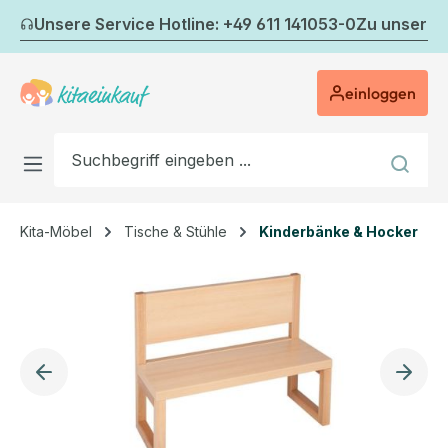
Zum Hauptinhalt springen
Unsere Service Hotline: +49 611 141053-0
Zu unserem
einloggen
Kita-Möbel
Tische & Stühle
Kinderbänke & Hocker
Bildergalerie überspringen