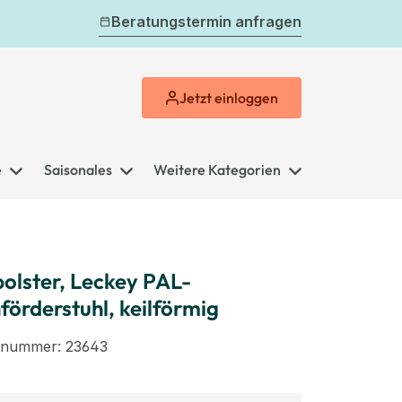
Beratungstermin anfragen
Jetzt
einloggen
e
Saisonales
Weitere Kategorien
polster, Leckey PAL-
förderstuhl, keilförmig
elnummer:
23643
swählen