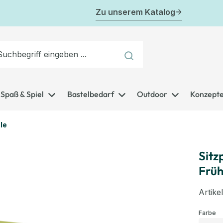
Zu unserem Katalog
Spaß & Spiel
Bastelbedarf
Outdoor
Konzept
le
Sitz
Früh
Artik
au
Farbe