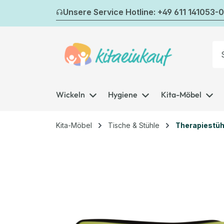
m Hauptinhalt springen
Zur Suche springen
Zur Hauptnavigation springen
Unsere Service Hotline: +49 611 141053-0
Wickeln
Hygiene
Kita-Möbel
Kita-Möbel
Tische & Stühle
Therapiestüh
Bildergalerie überspringen