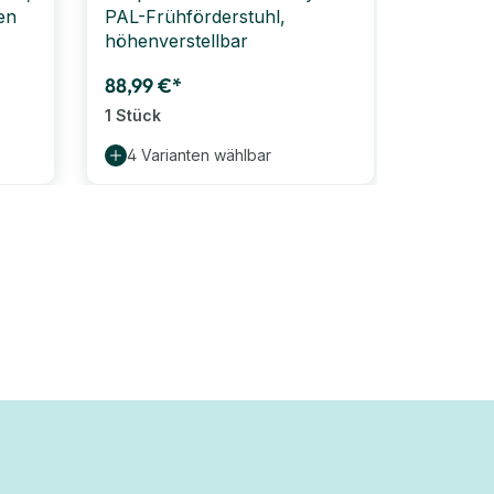
en
PAL-Frühförderstuhl,
Frühför
höhenverstellbar
2 Stück
88,99 €*
95,99 €
1 Stück
1 Stück
4 Varianten wählbar
8 Vari