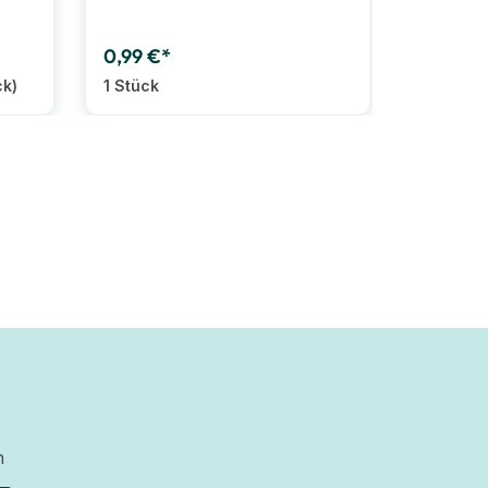
0,99 €*
34,99 €
ck)
1 Stück
1 Set
n