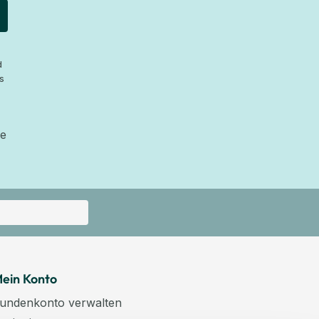
d
s
ie
ein Konto
undenkonto verwalten