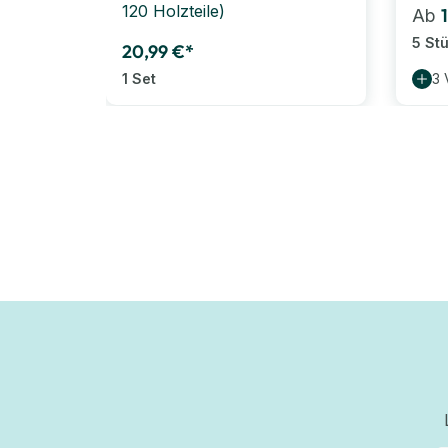
120 Holzteile)
Ab
5 St
20,99 €*
1 Set
3 