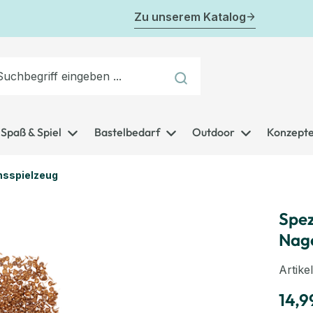
Zu unserem Katalog
Spaß & Spiel
Bastelbedarf
Outdoor
Konzept
nsspielzeug
Spez
Nage
Artik
14,9