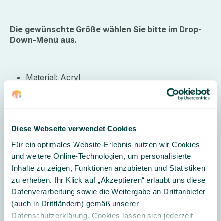
Die gewünschte Größe wählen Sie bitte im Drop-
Down-Menü aus.
Material: Acryl
Maße Spiegel klein (LxBx>H): 49 x 49 x 2,5 cm
Maße Spiegel groß (LxBx>H): 78 x 78 x 2,5 cm
Altersempfehlung: ab 1 Jahr
Diese Webseite verwendet Cookies
Für ein optimales Website-Erlebnis nutzen wir Cookies
Lieferumfang:
1 Spiegel
und weitere Online-Technologien, um personalisierte
Inhalte zu zeigen, Funktionen anzubieten und Statistiken
zu erheben. Ihr Klick auf „Akzeptieren“ erlaubt uns diese
Datenverarbeitung sowie die Weitergabe an Drittanbieter
Weitere Informationen
(auch in Drittländern) gemäß unserer
Datenschutzerklärung. Cookies lassen sich jederzeit