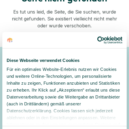
Es tut uns leid, die Seite, die Sie suchen, wurde
nicht gefunden. Sie existiert vielleicht nicht mehr
oder wurde verschoben.
Zurück zum Shop
Diese Webseite verwendet Cookies
Newsletter
Für ein optimales Website-Erlebnis nutzen wir Cookies
Gerne halten wir Sie mit unserem Newsletter auf dem
und weitere Online-Technologien, um personalisierte
Laufenden und informieren Sie zu Angeboten und
Inhalte zu zeigen, Funktionen anzubieten und Statistiken
Aktionen
zu erheben. Ihr Klick auf „Akzeptieren“ erlaubt uns diese
Datenverarbeitung sowie die Weitergabe an Drittanbieter
Anmelden
(auch in Drittländern) gemäß unserer
Datenschutzerklärung. Cookies lassen sich jederzeit
Ja, ich möchte den Newsletter erhalten und per E-Mail über
ablehnen oder in den Einstellungen anpassen. Weitere
Angebote und Aktionen informiert werden. Ich habe
Informationen zu den von uns verwendeten Cookies und
die
Datenschutzerklärung
gelesen und willige in die Verarbeitung