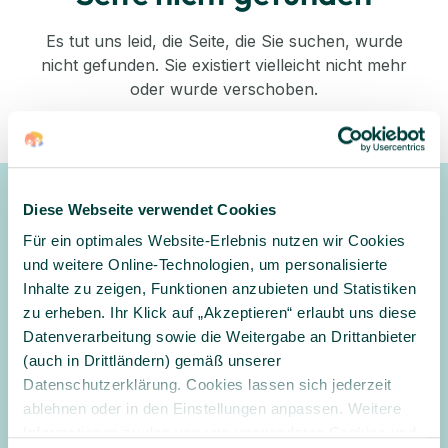
Es tut uns leid, die Seite, die Sie suchen, wurde
nicht gefunden. Sie existiert vielleicht nicht mehr
oder wurde verschoben.
Zurück zum Shop
Diese Webseite verwendet Cookies
Newsletter
Für ein optimales Website-Erlebnis nutzen wir Cookies
Gerne halten wir Sie mit unserem Newsletter auf dem
und weitere Online-Technologien, um personalisierte
Laufenden und informieren Sie zu Angeboten und
Inhalte zu zeigen, Funktionen anzubieten und Statistiken
Aktionen
zu erheben. Ihr Klick auf „Akzeptieren“ erlaubt uns diese
Datenverarbeitung sowie die Weitergabe an Drittanbieter
Anmelden
(auch in Drittländern) gemäß unserer
Datenschutzerklärung. Cookies lassen sich jederzeit
Ja, ich möchte den Newsletter erhalten und per E-Mail über
ablehnen oder in den Einstellungen anpassen. Weitere
Angebote und Aktionen informiert werden. Ich habe
Informationen zu den von uns verwendeten Cookies und
die
Datenschutzerklärung
gelesen und willige in die Verarbeitung