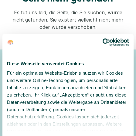
Es tut uns leid, die Seite, die Sie suchen, wurde
nicht gefunden. Sie existiert vielleicht nicht mehr
oder wurde verschoben.
Zurück zum Shop
Diese Webseite verwendet Cookies
Newsletter
Für ein optimales Website-Erlebnis nutzen wir Cookies
Gerne halten wir Sie mit unserem Newsletter auf dem
und weitere Online-Technologien, um personalisierte
Laufenden und informieren Sie zu Angeboten und
Inhalte zu zeigen, Funktionen anzubieten und Statistiken
Aktionen
zu erheben. Ihr Klick auf „Akzeptieren“ erlaubt uns diese
Datenverarbeitung sowie die Weitergabe an Drittanbieter
Anmelden
(auch in Drittländern) gemäß unserer
Datenschutzerklärung. Cookies lassen sich jederzeit
Ja, ich möchte den Newsletter erhalten und per E-Mail über
ablehnen oder in den Einstellungen anpassen. Weitere
Angebote und Aktionen informiert werden. Ich habe
Informationen zu den von uns verwendeten Cookies und
die
Datenschutzerklärung
gelesen und willige in die Verarbeitung