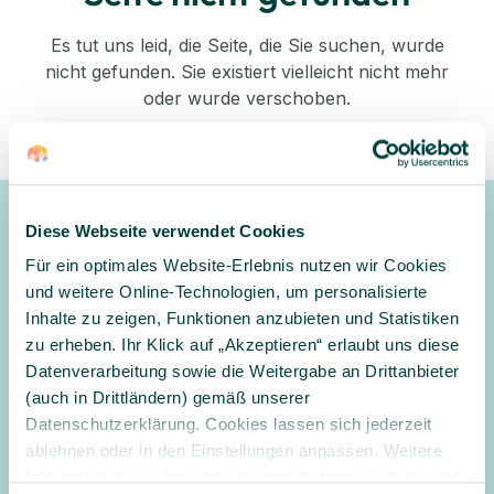
Es tut uns leid, die Seite, die Sie suchen, wurde
nicht gefunden. Sie existiert vielleicht nicht mehr
oder wurde verschoben.
Zurück zum Shop
Diese Webseite verwendet Cookies
Newsletter
Für ein optimales Website-Erlebnis nutzen wir Cookies
Gerne halten wir Sie mit unserem Newsletter auf dem
und weitere Online-Technologien, um personalisierte
Laufenden und informieren Sie zu Angeboten und
Inhalte zu zeigen, Funktionen anzubieten und Statistiken
Aktionen
zu erheben. Ihr Klick auf „Akzeptieren“ erlaubt uns diese
Datenverarbeitung sowie die Weitergabe an Drittanbieter
Anmelden
(auch in Drittländern) gemäß unserer
Datenschutzerklärung. Cookies lassen sich jederzeit
Ja, ich möchte den Newsletter erhalten und per E-Mail über
ablehnen oder in den Einstellungen anpassen. Weitere
Angebote und Aktionen informiert werden. Ich habe
Informationen zu den von uns verwendeten Cookies und
die
Datenschutzerklärung
gelesen und willige in die Verarbeitung