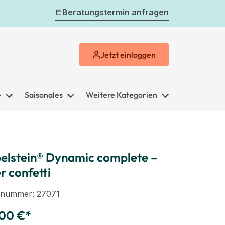
Beratungstermin anfragen
Jetzt
einloggen
e
Saisonales
Weitere Kategorien
elstein® Dynamic complete –
r confetti
elnummer:
27071
00 €*