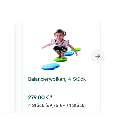
Balancierwolken, 4 Stück
Balanci
279,00 €*
349,00
)
4 Stück
(69,75 €* / 1 Stück)
8 Stück