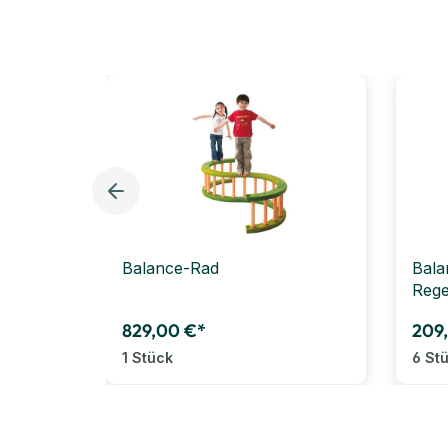
Balance-Rad
Bala
Rege
829,00 €*
209
1 Stück
6 St