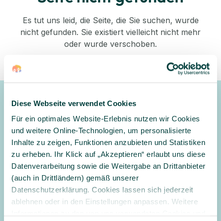
Es tut uns leid, die Seite, die Sie suchen, wurde
nicht gefunden. Sie existiert vielleicht nicht mehr
oder wurde verschoben.
Zurück zum Shop
Diese Webseite verwendet Cookies
Newsletter
Für ein optimales Website-Erlebnis nutzen wir Cookies
Gerne halten wir Sie mit unserem Newsletter auf dem
und weitere Online-Technologien, um personalisierte
Laufenden und informieren Sie zu Angeboten und
Inhalte zu zeigen, Funktionen anzubieten und Statistiken
Aktionen
zu erheben. Ihr Klick auf „Akzeptieren“ erlaubt uns diese
Datenverarbeitung sowie die Weitergabe an Drittanbieter
Anmelden
(auch in Drittländern) gemäß unserer
Datenschutzerklärung. Cookies lassen sich jederzeit
Ja, ich möchte den Newsletter erhalten und per E-Mail über
ablehnen oder in den Einstellungen anpassen. Weitere
Angebote und Aktionen informiert werden. Ich habe
Informationen zu den von uns verwendeten Cookies und
die
Datenschutzerklärung
gelesen und willige in die Verarbeitung