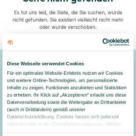
Es tut uns leid, die Seite, die Sie suchen, wurde
nicht gefunden. Sie existiert vielleicht nicht mehr
oder wurde verschoben.
Zurück zum Shop
Diese Webseite verwendet Cookies
Newsletter
Für ein optimales Website-Erlebnis nutzen wir Cookies
Gerne halten wir Sie mit unserem Newsletter auf dem
und weitere Online-Technologien, um personalisierte
Laufenden und informieren Sie zu Angeboten und
Inhalte zu zeigen, Funktionen anzubieten und Statistiken
Aktionen
zu erheben. Ihr Klick auf „Akzeptieren“ erlaubt uns diese
Datenverarbeitung sowie die Weitergabe an Drittanbieter
Anmelden
(auch in Drittländern) gemäß unserer
Datenschutzerklärung. Cookies lassen sich jederzeit
Ja, ich möchte den Newsletter erhalten und per E-Mail über
ablehnen oder in den Einstellungen anpassen. Weitere
Angebote und Aktionen informiert werden. Ich habe
Informationen zu den von uns verwendeten Cookies und
die
Datenschutzerklärung
gelesen und willige in die Verarbeitung