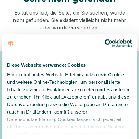
Es tut uns leid, die Seite, die Sie suchen, wurde
nicht gefunden. Sie existiert vielleicht nicht mehr
oder wurde verschoben.
Zurück zum Shop
Diese Webseite verwendet Cookies
Newsletter
Für ein optimales Website-Erlebnis nutzen wir Cookies
Gerne halten wir Sie mit unserem Newsletter auf dem
und weitere Online-Technologien, um personalisierte
Laufenden und informieren Sie zu Angeboten und
Inhalte zu zeigen, Funktionen anzubieten und Statistiken
Aktionen
zu erheben. Ihr Klick auf „Akzeptieren“ erlaubt uns diese
Datenverarbeitung sowie die Weitergabe an Drittanbieter
Anmelden
(auch in Drittländern) gemäß unserer
Datenschutzerklärung. Cookies lassen sich jederzeit
Ja, ich möchte den Newsletter erhalten und per E-Mail über
ablehnen oder in den Einstellungen anpassen. Weitere
Angebote und Aktionen informiert werden. Ich habe
Informationen zu den von uns verwendeten Cookies und
die
Datenschutzerklärung
gelesen und willige in die Verarbeitung