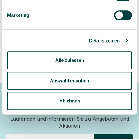
Marketing
Details zeigen
Alle zulassen
Auswahl erlauben
Newsletter
Ablehnen
Gerne halten wir Sie mit unserem Newsletter auf dem
Laufenden und informieren Sie zu Angeboten und
Aktionen