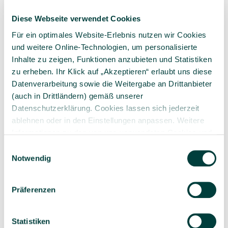
Diese Webseite verwendet Cookies
Für ein optimales Website-Erlebnis nutzen wir Cookies
und weitere Online-Technologien, um personalisierte
Inhalte zu zeigen, Funktionen anzubieten und Statistiken
zu erheben. Ihr Klick auf „Akzeptieren“ erlaubt uns diese
Datenverarbeitung sowie die Weitergabe an Drittanbieter
(auch in Drittländern) gemäß unserer
happy-kidz.com
Datenschutzerklärung. Cookies lassen sich jederzeit
ablehnen oder in den Einstellungen anpassen. Weitere
Happy Kidz bietet insbesondere eine große Auswahl
Informationen zu den von uns verwendeten Cookies und
an
Kindermöbeln
und
Tagespflegebedarf
.
Ihren Rechten als Nutzer finden Sie in unserer
Daten­
Einwilligungsauswahl
schutz­erklärung
und unserem
Impressum
.
Notwendig
Zum Happy Kidz Webshop
Präferenzen
Statistiken