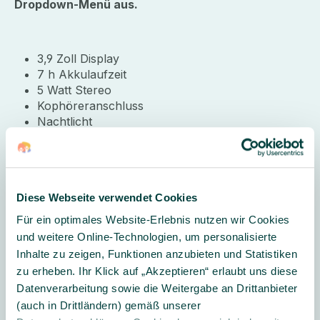
Dropdown-Menü aus.
3,9 Zoll Display
7 h Akkulaufzeit
5 Watt Stereo
Kophöreranschluss
Nachtlicht
USB-C Ladekabel & Netzteil
WLAN
Maße (LxBxH) 14 x 14 x 16 cm
Material: Acrylnitril-Butadien-Styrol-Copolymer,
Diese Webseite verwendet Cookies
Textilien, Bambus
Altersempfehlung: ab 3 Jahren
Für ein optimales Website-Erlebnis nutzen wir Cookies
Testsieger bei Computer Bild
und weitere Online-Technologien, um personalisierte
Inhalte zu zeigen, Funktionen anzubieten und Statistiken
zu erheben. Ihr Klick auf „Akzeptieren“ erlaubt uns diese
Lieferumfang:
1 Tigerbox
Datenverarbeitung sowie die Weitergabe an Drittanbieter
(auch in Drittländern) gemäß unserer