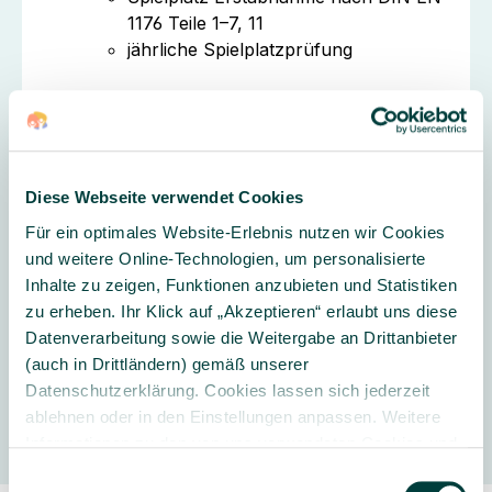
1176 Teile 1–7, 11
jährliche Spielplatzprüfung
Gerne erstellen wir Ihnen ein individuelles
Angebot.
Beratung anfragen
Diese Webseite verwendet Cookies
Für ein optimales Website-Erlebnis nutzen wir Cookies
und weitere Online-Technologien, um personalisierte
Inhalte zu zeigen, Funktionen anzubieten und Statistiken
Geschäftsbedingungen Outdoorspielgeräte zum
zu erheben. Ihr Klick auf „Akzeptieren“ erlaubt uns diese
Download (PDF)
Datenverarbeitung sowie die Weitergabe an Drittanbieter
(auch in Drittländern) gemäß unserer
Datenschutzerklärung. Cookies lassen sich jederzeit
Hersteller
ablehnen oder in den Einstellungen anpassen. Weitere
Informationen zu den von uns verwendeten Cookies und
Ihren Rechten als Nutzer finden Sie in unserer
Daten­
Einwilligungsauswahl