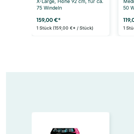
X-Large, Höhe 92 cm, für ca.
Medi
75 Windeln
50 W
159,00 €*
119,
1 Stück
(159,00 €* / Stück)
1 St