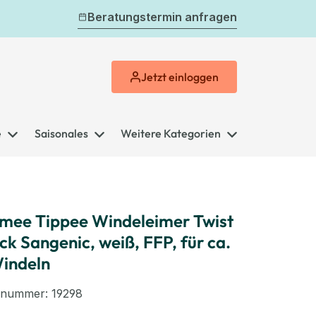
Beratungstermin anfragen
Jetzt
einloggen
e
Saisonales
Weitere Kategorien
ee Tippee Windeleimer Twist
ick Sangenic, weiß, FFP, für ca.
indeln
elnummer:
19298