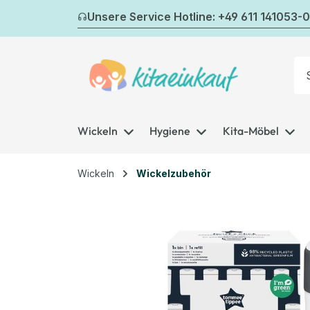
m Hauptinhalt springen
Zur Suche springen
Zur Hauptnavigation springen
Unsere Service Hotline: +49 611 141053-0
Wickeln
Hygiene
Kita-Möbel
Wickeln
Wickelzubehör
Bildergalerie überspringen