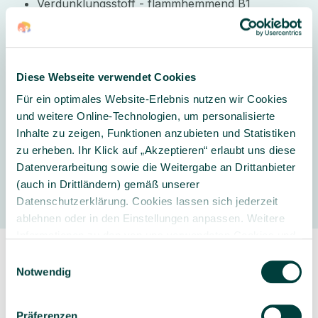
Verdunklungsstoff - flammhemmend B1
mit 8 silberfarbenen Ösen - 40mm Durchmesser
seitlich ca. 2 cm breiter Saum
unten mit ca. 10 cm Saum/Umschlag
Maße: 140cm breit x 180cm hoch
Diese Webseite verwendet Cookies
Für ein optimales Website-Erlebnis nutzen wir Cookies
und weitere Online-Technologien, um personalisierte
Lieferumfang:
1 Vorhang
Inhalte zu zeigen, Funktionen anzubieten und Statistiken
zu erheben. Ihr Klick auf „Akzeptieren“ erlaubt uns diese
Datenverarbeitung sowie die Weitergabe an Drittanbieter
Hersteller
(auch in Drittländern) gemäß unserer
Datenschutzerklärung. Cookies lassen sich jederzeit
ablehnen oder in den Einstellungen anpassen. Weitere
Informationen zu den von uns verwendeten Cookies und
Ihren Rechten als Nutzer finden Sie in unserer
Daten­
Einwilligungsauswahl
schutz­erklärung
und unserem
Impressum
.
Notwendig
Präferenzen