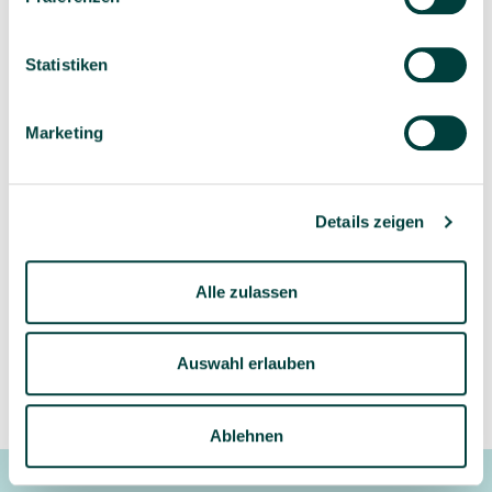
Sorgfältig ausgewähltes
Kompetente und
Produktsortiment
individuelle Beratung
Statistiken
Marketing
Geprüfte Lieferkette
1-3 Werktage Lieferzeit
bei Versand aus dem
Details zeigen
eigenen Lager
Alle zulassen
Auswahl erlauben
Ablehnen