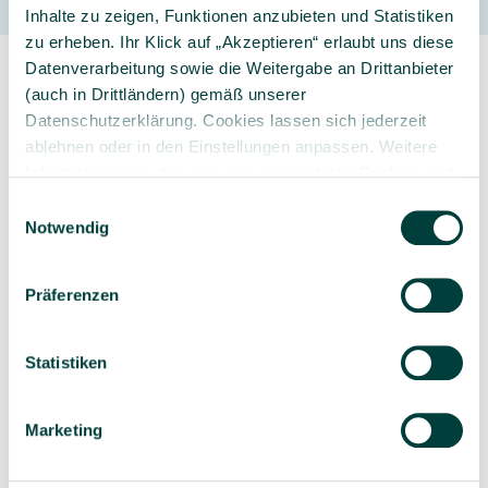
Inhalte zu zeigen, Funktionen anzubieten und Statistiken
zu erheben. Ihr Klick auf „Akzeptieren“ erlaubt uns diese
Datenverarbeitung sowie die Weitergabe an Drittanbieter
(auch in Drittländern) gemäß unserer
Datenschutzerklärung. Cookies lassen sich jederzeit
ablehnen oder in den Einstellungen anpassen. Weitere
Informationen zu den von uns verwendeten Cookies und
Sorgfältig ausgewähltes
Kompetente und
Ihren Rechten als Nutzer finden Sie in unserer
Daten­
Einwilligungsauswahl
Produktsortiment
individuelle Beratung
schutz­erklärung
und unserem
Impressum
.
Notwendig
Präferenzen
Geprüfte Lieferkette
1-3 Werktage Lieferzeit
Statistiken
bei Versand aus dem
eigenen Lager
Marketing