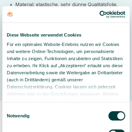
Material: elastische, sehr dünne Qualitätsfolie,
80µ Folie
Made in Germany
Diese Webseite verwendet Cookies
Lieferumfang:
1 Wandtattoo
Für ein optimales Website-Erlebnis nutzen wir Cookies
und weitere Online-Technologien, um personalisierte
Inhalte zu zeigen, Funktionen anzubieten und Statistiken
zu erheben. Ihr Klick auf „Akzeptieren“ erlaubt uns diese
Datenverarbeitung sowie die Weitergabe an Drittanbieter
Hersteller
(auch in Drittländern) gemäß unserer
Datenschutzerklärung. Cookies lassen sich jederzeit
ablehnen oder in den Einstellungen anpassen. Weitere
Informationen zu den von uns verwendeten Cookies und
Ihren Rechten als Nutzer finden Sie in unserer
Daten­
Einwilligungsauswahl
schutz­erklärung
und unserem
Impressum
.
Notwendig