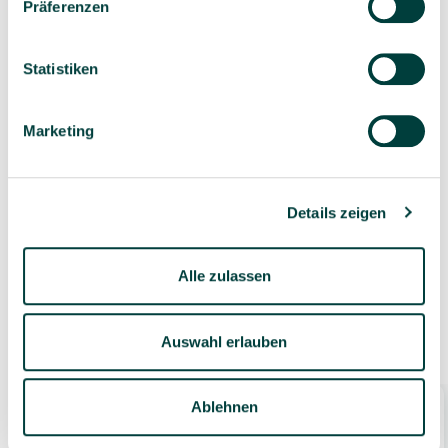
Präferenzen
Sorgfältig ausgewähltes
Kompetente und
Produktsortiment
individuelle Beratung
Statistiken
Marketing
Geprüfte Lieferkette
1-3 Werktage Lieferzeit
bei Versand aus dem
Details zeigen
eigenen Lager
Alle zulassen
Ähnliche Produkte
Auswahl erlauben
Ablehnen