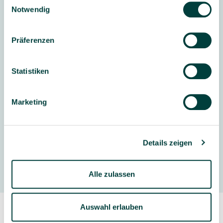
schutz­erklärung
und unserem
Impressum
.
Notwendig
Lieferumfang: 1 Wickeltisch inkl. Schubladen und
Treppe links, ohne Wickeltischauflage
Präferenzen
Statistiken
Weitere Informationen
Marketing
Lieferung & Montage:
zum Selbstaufbau
Details zeigen
Hersteller
Alle zulassen
Auswahl erlauben