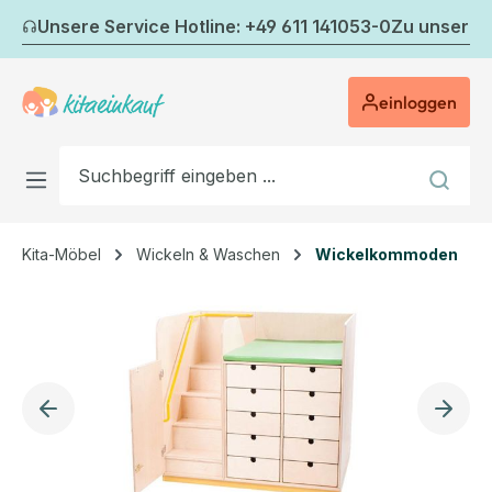
Zum Hauptinhalt springen
Unsere Service Hotline: +49 611 141053-0
Zu unserem
einloggen
Kita-Möbel
Wickeln & Waschen
Wickelkommoden
Bildergalerie überspringen