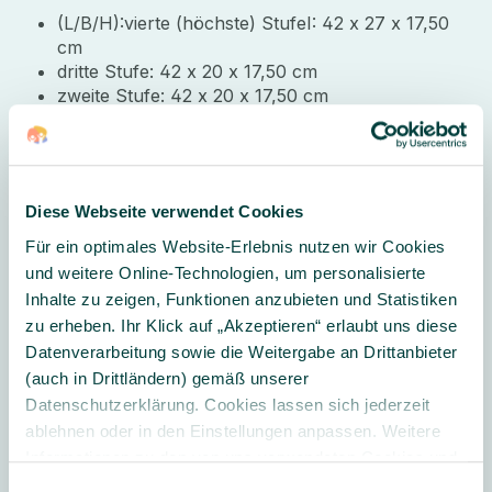
(L/B/H):vierte (höchste) StufeI: 42 x 27 x 17,50
cm
dritte Stufe: 42 x 20 x 17,50 cm
zweite Stufe: 42 x 20 x 17,50 cm
erste Stufe: 42 x 20 x 17,50 cm
Lieferung erfolgt teilmontiert - selbstmontage
Diese Webseite verwendet Cookies
erforderlich
Für ein optimales Website-Erlebnis nutzen wir Cookies
und weitere Online-Technologien, um personalisierte
Inhalte zu zeigen, Funktionen anzubieten und Statistiken
Sicherheit:
zu erheben. Ihr Klick auf „Akzeptieren“ erlaubt uns diese
Höhe der Aufkantung entspricht den
Datenverarbeitung sowie die Weitergabe an Drittanbieter
Anforderungen der Unfallkassen
(auch in Drittländern) gemäß unserer
Alle Verbindungen und Öffnungsmaße
Datenschutzerklärung. Cookies lassen sich jederzeit
entsprechen der Norm für Wickelkommoden EN
ablehnen oder in den Einstellungen anpassen. Weitere
12221-1/2.
Informationen zu den von uns verwendeten Cookies und
Ihren Rechten als Nutzer finden Sie in unserer
Daten­
Einwilligungsauswahl